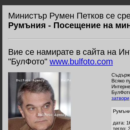
Министър Румен Петков се сре
Румъния - Посещение на ми
Вие се намирате в сайта на И
"БулФото"
www.bulfoto.com
Съдържа
Всяко п
Интерне
БулФото
затвори
Румъни
дата: 1
тегло: 