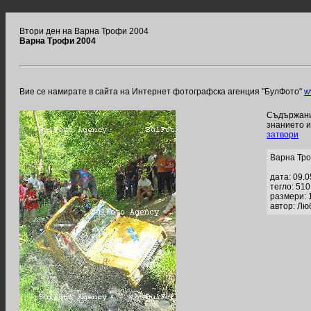
Втори ден на Варна Трофи 2004
Варна Трофи 2004
Вие се намирате в сайта на Интернет фотографска агенция "БулФото"
w
Съдържание
знанието 
затвори
Варна Тр
дата: 09.
тегло: 51
размери: 
автор: Лю