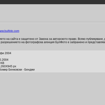
ww.bulfoto.com
то на сайта е защитено от Закона за авторското право. Всяко публикуване,
и разрешението на фотографска агенция БулФото е забранено и представля
офи 2004
05.2004
0 KB
1260X945 px
бомир Бенковски - Бенджи