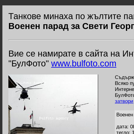
Танкове минаха по жълтите па
Военен парад за Свети Геор
Вие се намирате в сайта на И
"БулФото"
www.bulfoto.com
Съдържа
Всяко п
Интерне
БулФото
затвори
Военен
дата: 0
тегло: 