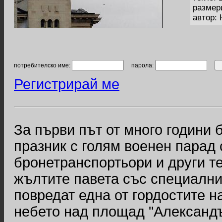
размер
автор:
потребителско име:
парола:
Регистрирай ме
За първи път от много години 
празник с голям военен парад 
бронетранспортьори и други т
жълтите павета със специални 
повредат една от гордостите н
небето над площад "Александъ