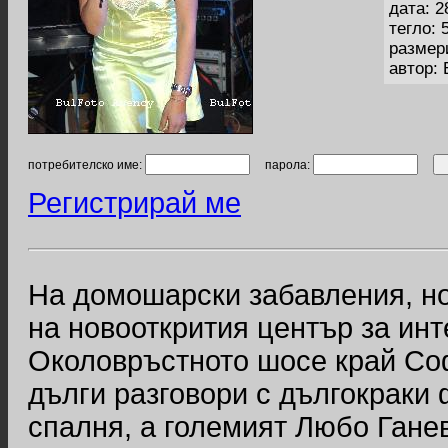
дата: 2
тегло: 
размер
автор:
потребителско име:
парола:
Регистрирай ме
На домошарски забавления, но
на новооткрития център за и
Околовръстното шосе край Со
дълги разговори с дългокраки
спалня, а големият Любо Ганев