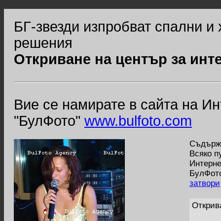
БГ-звезди изпробват спални и 
решения
Откриване на център за ин
Вие се намирате в сайта на И
"БулФото"
www.bulfoto.com
Съдържа
Всяко п
Интерне
БулФото
затвори
Открив