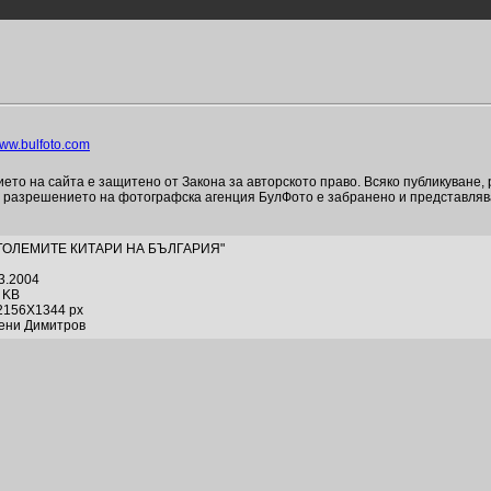
ww.bulfoto.com
то на сайта е защитено от Закона за авторското право. Всяко публикуване,
и разрешението на фотографска агенция БулФото е забранено и представля
"ГОЛЕМИТЕ КИТАРИ НА БЪЛГАРИЯ"
03.2004
0 KB
2156X1344 px
гени Димитров