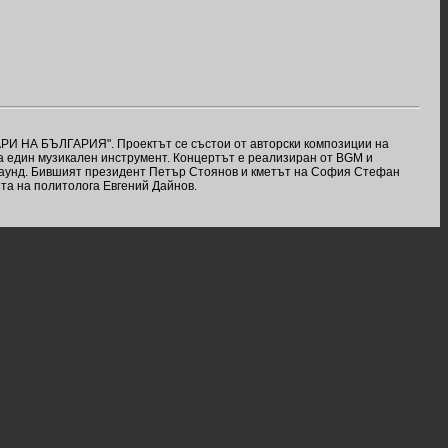
ТАРИ НА БЪЛГАРИЯ". Проектът се състои от авторски композиции на
 на един музикален инструмент. Концертът е реализиран от BGM и
саунд. Бившият президент Петър Стоянов и кметът на София Стефан
та на политолога Евгений Дайнов.