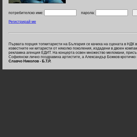
потребителско име:
парола:
Регистрирай ме
Първата порция топкитаристи на България се качиха на сцената в НДК 
известните ни китаристи от няколко поколения, издадени в двоен компа
рекламна агенция ЕДИТ. На концерта освен множество меломани, прис
Софиянски лично поздравиха артистите, а Александър Божков кротичко 
Славчо Николов - Б.Т.Р.