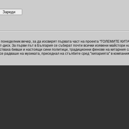
в понеделник вечер, за да изсвирят първата част на проекта "ГОЛЕМИТЕ КИ
кт-диск. За първи път в България се събират почти всички изявени майстори
ъстваха бивши и настоящи сини политици, традиционни фенове на китарния 
се радваше на музиката, приседнал на стълбите сред "хипарията" в компания