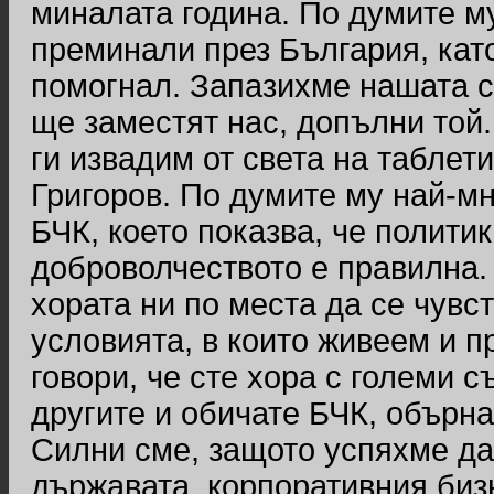
миналата година. По думите м
преминали през България, като
помогнал. Запазихме нашата с
ще заместят нас, допълни той.
ги извадим от света на таблет
Григоров. По думите му най-м
БЧК, което показва, че полити
доброволчеството е правилна. 
хората ни по места да се чувс
условията, в които живеем и 
говори, че сте хора с големи с
другите и обичате БЧК, обърна
Силни сме, защото успяхме да
държавата, корпоративния биз