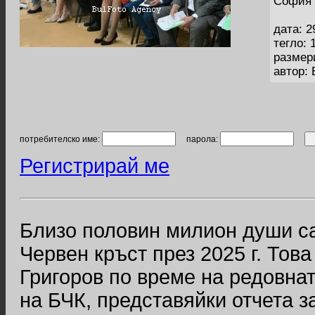
София 
дата: 2
тегло: 
размер
автор:
потребителско име:
парола:
Регистрирай ме
Близо половин милион души с
Червен кръст през 2025 г. Тов
Григоров по време на редовна
на БЧК, представяйки отчета з