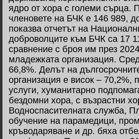
ядро от хора с големи сърца. 
членовете на БЧК е 146 989, до
показва отчетът на Националния
доброволците към БЧК са 17 11
сравнение с броя им през 2024 
младежката организация. Сре
66,8%. Делът на дългосрочнит
организация е висок – 70,2%, 
услуги, хуманитарно подпомаг
бездомни хора, с възрастни х
Водноспасителната служба, Пл
обучение на парамедици, про
кръводаряване и др. бяха отбе