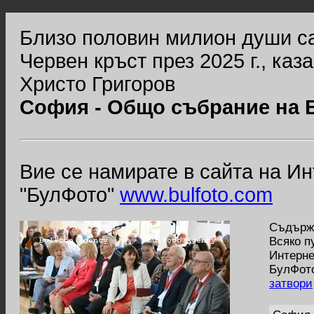
Близо половин милион души с
Червен кръст през 2025 г., ка
Христо Григоров
София - Общо събрание на 
Вие се намирате в сайта на И
"БулФото"
www.bulfoto.com
Съдържа
Всяко п
Интерне
БулФото
затвори