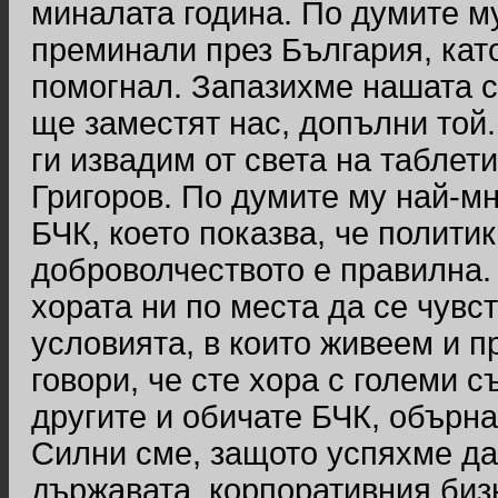
миналата година. По думите м
преминали през България, като
помогнал. Запазихме нашата с
ще заместят нас, допълни той.
ги извадим от света на таблет
Григоров. По думите му най-м
БЧК, което показва, че полити
доброволчеството е правилна. 
хората ни по места да се чувс
условията, в които живеем и 
говори, че сте хора с големи с
другите и обичате БЧК, обърна
Силни сме, защото успяхме да
държавата, корпоративния биз