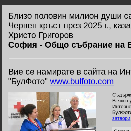
Близо половин милион души с
Червен кръст през 2025 г., ка
Христо Григоров
София - Общо събрание на 
Вие се намирате в сайта на И
"БулФото"
www.bulfoto.com
Съдържа
Всяко п
Интерне
БулФото
затвори