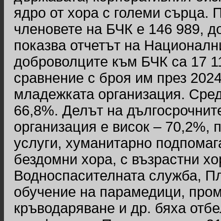
ядро от хора с големи сърца. 
членовете на БЧК е 146 989, до
показва отчетът на Националния
доброволците към БЧК са 17 11
сравнение с броя им през 2024 
младежката организация. Сре
66,8%. Делът на дългосрочнит
организация е висок – 70,2%, 
услуги, хуманитарно подпомаг
бездомни хора, с възрастни х
Водноспасителната служба, Пл
обучение на парамедици, про
кръводаряване и др. бяха отбе