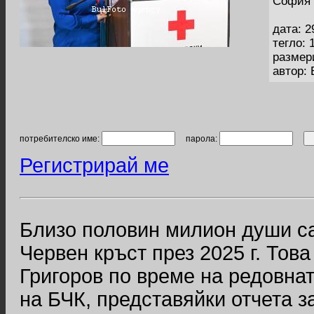
София 
дата: 2
тегло: 
размер
автор:
потребителско име:
парола:
Регистрирай ме
Близо половин милион души с
Червен кръст през 2025 г. Тов
Григоров по време на редовна
на БЧК, представяйки отчета з