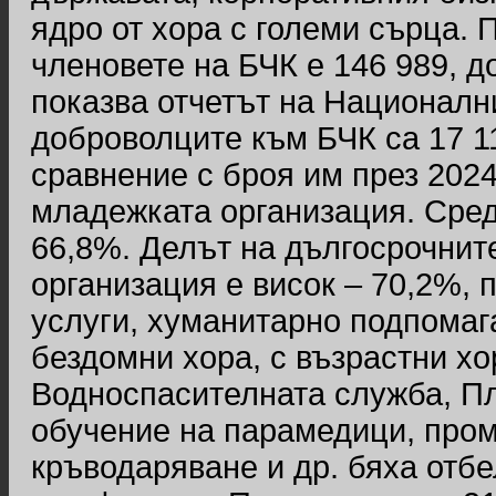
ядро от хора с големи сърца. 
членовете на БЧК е 146 989, до
показва отчетът на Националния
доброволците към БЧК са 17 11
сравнение с броя им през 2024 
младежката организация. Сре
66,8%. Делът на дългосрочнит
организация е висок – 70,2%, 
услуги, хуманитарно подпомаг
бездомни хора, с възрастни х
Водноспасителната служба, Пл
обучение на парамедици, про
кръводаряване и др. бяха отбе