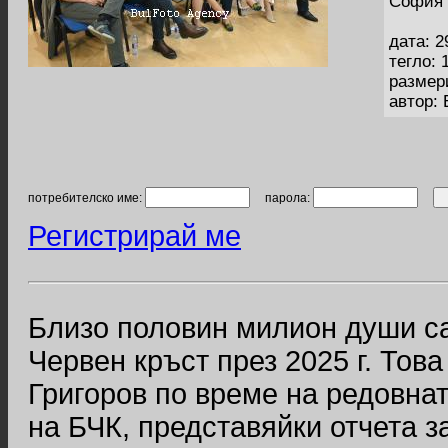
София 
дата: 2
тегло: 
размер
автор:
потребителско име:
парола:
Регистрирай ме
Близо половин милион души с
Червен кръст през 2025 г. Тов
Григоров по време на редовна
на БЧК, представяйки отчета з