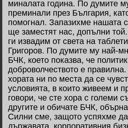
миналата година. По думите м
преминали през България, като
помогнал. Запазихме нашата с
ще заместят нас, допълни той.
ги извадим от света на таблет
Григоров. По думите му най-м
БЧК, което показва, че полити
доброволчеството е правилна. 
хората ни по места да се чувс
условията, в които живеем и 
говори, че сте хора с големи с
другите и обичате БЧК, обърна
Силни сме, защото успяхме да
държавата, корпоративния биз