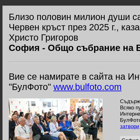
Близо половин милион души с
Червен кръст през 2025 г., ка
Христо Григоров
София - Общо събрание на 
Вие се намирате в сайта на И
"БулФото"
www.bulfoto.com
Съдържа
Всяко п
Интерне
БулФото
затвори