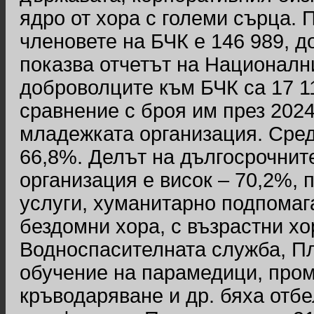
ядро от хора с големи сърца. 
членовете на БЧК е 146 989, до
показва отчетът на Националния
доброволците към БЧК са 17 11
сравнение с броя им през 2024 
младежката организация. Сре
66,8%. Делът на дългосрочнит
организация е висок – 70,2%, 
услуги, хуманитарно подпомаг
бездомни хора, с възрастни х
Водноспасителната служба, Пл
обучение на парамедици, про
кръводаряване и др. бяха отбе