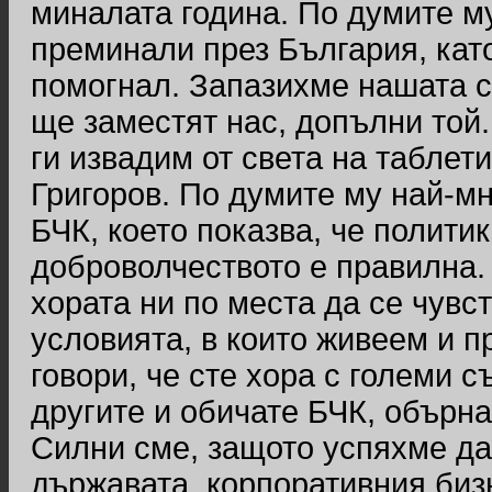
миналата година. По думите м
преминали през България, като
помогнал. Запазихме нашата с
ще заместят нас, допълни той.
ги извадим от света на таблет
Григоров. По думите му най-м
БЧК, което показва, че полити
доброволчеството е правилна. 
хората ни по места да се чувс
условията, в които живеем и 
говори, че сте хора с големи с
другите и обичате БЧК, обърна
Силни сме, защото успяхме да
държавата, корпоративния биз