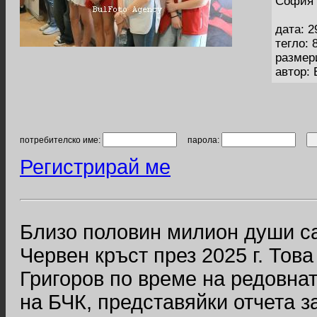
София 
дата: 2
тегло: 
размер
автор:
потребителско име:
парола:
Регистрирай ме
Близо половин милион души с
Червен кръст през 2025 г. Тов
Григоров по време на редовна
на БЧК, представяйки отчета з