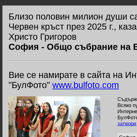
Близо половин милион души с
Червен кръст през 2025 г., ка
Христо Григоров
София - Общо събрание на 
Вие се намирате в сайта на И
"БулФото"
www.bulfoto.com
Съдържа
Всяко п
Интерне
БулФото
затвори