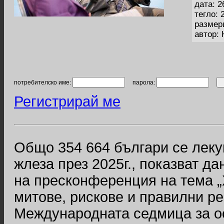
дата: 2
тегло: 
размер
автор:
потребителско име:
парола:
Регистрирай ме
Общо 354 664 българи се леку
жлеза през 2025г., показват д
на пресконференция на тема „
митове, рискове и правилни р
Международната седмица за о