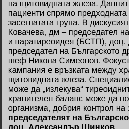
на щитовидната жлеза. Данните
пациенти спрямо предходната г
засегнатата група. В дискусия
Ковачева, дм – председател н
и паратиреоидея (БСТП), доц.
председател на Българското д
шеф Никола Симеонов. Фокусъ
кампания е връзката между хр
щитовидната жлеза. Специалис
може да „излекува“ тиреоидни
хранителен баланс може да п
организма, добрия контрол на 
председателят на Българск
доц. Александър Шинков