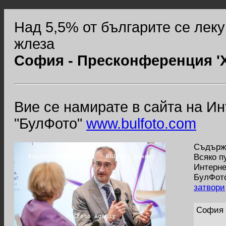
Над 5,5% от българите се лек
жлеза
София - Пресконференция '
Вие се намирате в сайта на И
"БулФото"
www.bulfoto.com
Съдържа
Всяко п
Интерне
БулФото
затвори
София 