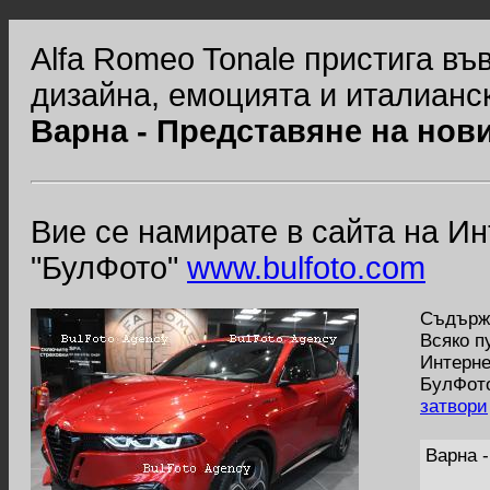
Alfa Romeo Tonale пристига въ
дизайна, емоцията и италианс
Варна - Представяне на нов
Вие се намирате в сайта на И
"БулФото"
www.bulfoto.com
Съдържа
Всяко п
Интерне
БулФото
затвори
Варна 