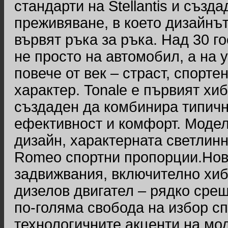
стандарти на Stellantis и съз
преживяване, в което дизайнът
вървят ръка за ръка. Над 30 го
не просто на автомобил, а на 
повече от век – страст, спорт
характер. Tonale е първият хи
създаден да комбинира типичн
ефективност и комфорт. Модел
дизайн, характерната светлинна
Romeo спортни пропорции.Нови
задвижвания, включително хибри
дизелов двигател – рядко сре
по-голяма свобода на избор с
технологичните акценти на мо