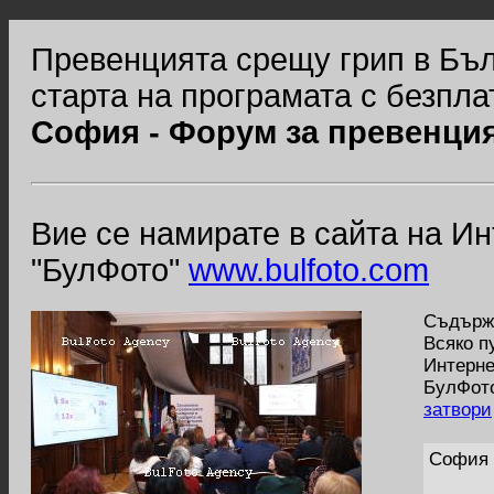
Превенцията срещу грип в Бъл
старта на програмата с безпла
София - Форум за превенция
Вие се намирате в сайта на И
"БулФото"
www.bulfoto.com
Съдържа
Всяко п
Интерне
БулФото
затвори
София 