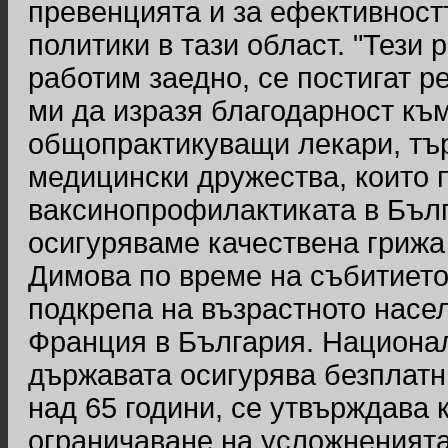
превенцията и за ефективност
политики в тази област. "Тези р
работим заедно, се постигат р
ми да изразя благодарност към
общопрактикуващи лекари, тър
медицински дружества, които 
ваксинопрофилактиката в Бълг
осигуряваме качествена грижа 
Димова по време на събитието
подкрепа на възрастното насел
Франция в България. Национал
държавата осигурява безплатн
над 65 години, се утвърждава 
ограничаване на усложненията