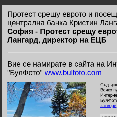
Протест срещу еврото и посещ
централна банка Кристин Ланг
София - Протест срещу евро
Лангард, директор на ЕЦБ
Вие се намирате в сайта на И
"БулФото"
www.bulfoto.com
Съдържа
Всяко п
Интерне
БулФото
затвори