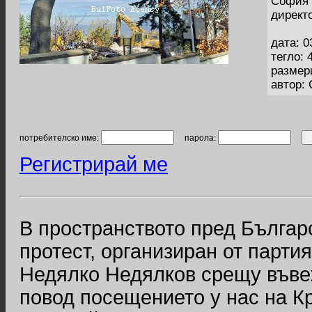
София 
директ
дата: 0
тегло: 
размер
автор:
потребителско име:
парола:
Регистрирай ме
В пространството пред Българ
протест, организиран от парти
Недялко Недялков срещу въвеж
повод посещението у нас на К