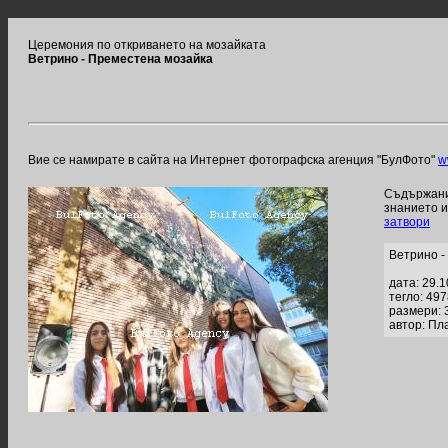
Церемония по откриването на мозайката
Ветрино - Преместена мозайка
Вие се намирате в сайта на Интернет фотографска агенция "БулФото"
w
Съдържание
знанието 
затвори
Ветрино -
дата: 29.
тегло: 49
размери: 
автор: Пл