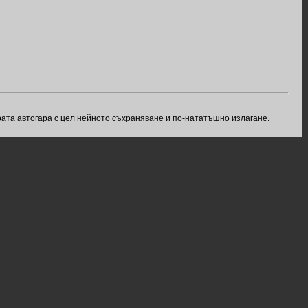
рата автогара с цел нейното съхраняване и по-нататъшно излагане.