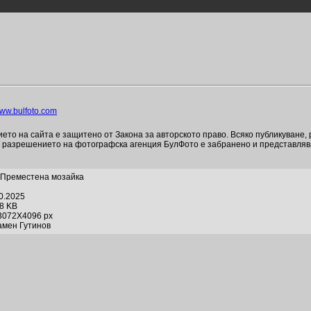
ww.bulfoto.com
то на сайта е защитено от Закона за авторското право. Всяко публикуване,
и разрешението на фотографска агенция БулФото е забранено и представля
 Преместена мозайка
10.2025
78 KB
3072X4096 px
амен Гутинов