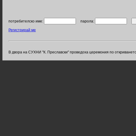
потребителско име:
парола:
Регистрирай ме
В двора на СУХНИ "К. Преславски" проведоха церемония по откриването 