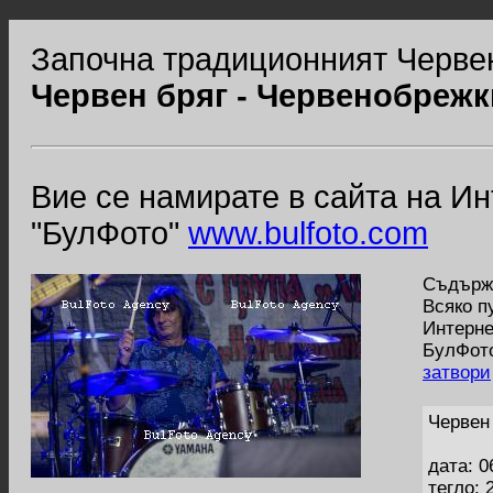
Започна традиционният Черве
Червен бряг - Червенобрежк
Вие се намирате в сайта на И
"БулФото"
www.bulfoto.com
Съдържа
Всяко п
Интерне
БулФото
затвори
Червен
дата: 0
тегло: 