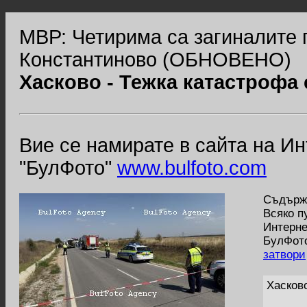
МВР: Четирима са загиналите 
Константиново (ОБНОВЕНО)
Хасково - Тежка катастрофа 
Вие се намирате в сайта на И
"БулФото"
www.bulfoto.com
Съдържа
Всяко п
Интерне
БулФото
затвори
Хасков