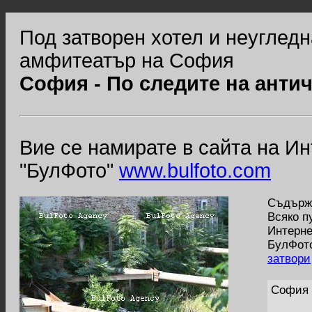
Под затворен хотел и неугледн
амфитеатър на София
София - По следите на анти
Вие се намирате в сайта на И
"БулФото"
www.bulfoto.com
Съдържа
Всяко п
Интерне
БулФото
затвори
София 