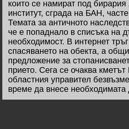
които се намират под бирария 
институт, сграда на БАН, часте
Темата за античното наследств
че е попаднало в списъка на 
необходимост. В интернет тръ
спасяването на обекта, а общ
предложение за стопанисванет
прието. Сега се очаква кметът
областния управител безвъзме
време да внесе необходимата