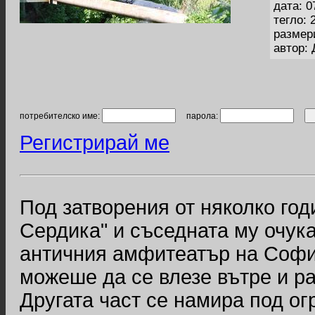
дата: 0
тегло: 
размер
автор:
потребителско име:
парола:
Регистрирай ме
Под затворения от няколко год
Сердика" и съседната му очука
античния амфитеатър на София
можеше да се влезе вътре и ра
Другата част се намира под ог