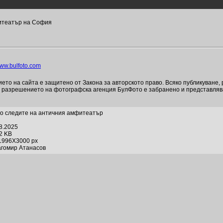
фитеатър на София
ww.bulfoto.com
то на сайта е защитено от Закона за авторското право. Всяко публикуване,
и разрешението на фотографска агенция БулФото е забранено и представля
о следите на античния амфитеатър
08.2025
52 KB
1996X3000 px
агомир Атанасов