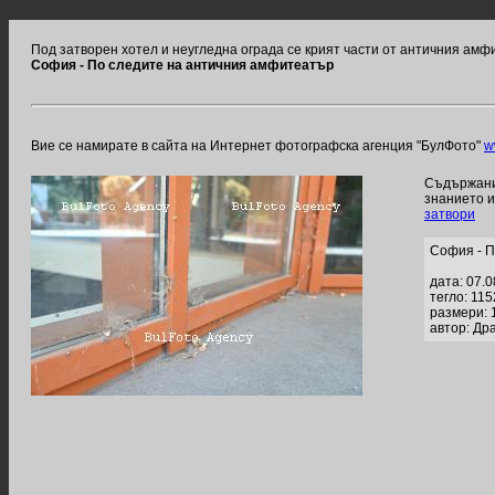
Под затворен хотел и неугледна ограда се крият части от античния ам
София - По следите на античния амфитеатър
Вие се намирате в сайта на Интернет фотографска агенция "БулФото"
w
Съдържание
знанието 
затвори
София - П
дата: 07.
тегло: 11
размери: 
автор: Др