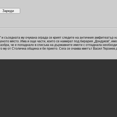
" и съседната му очукана ограда се крият следите на античния амфитеатър 
еното място. Има и още части, които се намират под бирария „Дондуков“, имот
 разбра, че е попаднало в списъка на държавните имоти с отпаднала необходи
 му от Столична община и бе прието. Сега се очаква кметът Васил Терзиев 