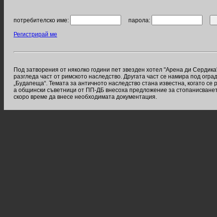
потребителско име:
парола:
Регистрирай ме
Под затворения от няколко години пет звезден хотел "Арена ди Сердика
разгледа част от римското наследство. Другата част се намира под оград
„Будапеща“. Темата за античното наследство стана известна, когато се
а общински съветници от ПП-ДБ внесоха предложение за стопанисването
скоро време да внесе необходимата документация.