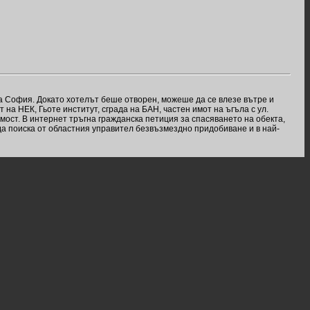
на София. Докато хотелът беше отворен, можеше да се влезе вътре и
 на НЕК, Гьоте институт, сграда на БАН, частен имот на ъгъла с ул.
мост. В интернет тръгна гражданска петиция за спасяването на обекта,
да поиска от областния управител безвъзмездно придобиване и в най-