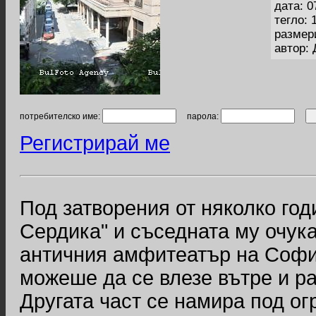
дата: 0
тегло: 
размер
автор:
потребителско име:
парола:
Регистрирай ме
Под затворения от няколко год
Сердика" и съседната му очука
античния амфитеатър на София
можеше да се влезе вътре и ра
Другата част се намира под ог