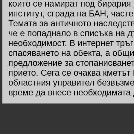
които се намират под бирария 
институт, сграда на БАН, часте
Темата за античното наследств
че е попаднало в списъка на 
необходимост. В интернет тръ
спасяването на обекта, а общ
предложение за стопанисванет
прието. Сега се очаква кметът
областния управител безвъзме
време да внесе необходимата