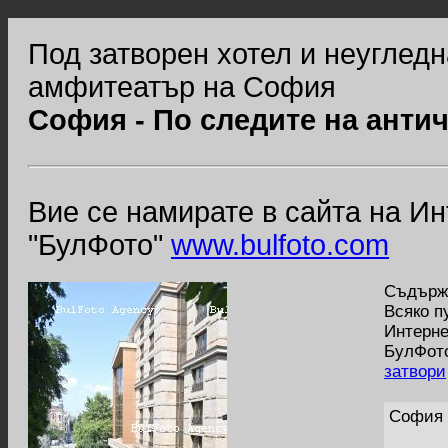
Под затворен хотел и неугледн
амфитеатър на София
София - По следите на анти
Вие се намирате в сайта на И
"БулФото"
www.bulfoto.com
Съдържа
Всяко п
Интерне
БулФото
затвори
София 