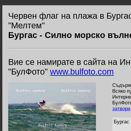
Червен флаг на плажа в Бургас
"Мелтем"
Бургас - Силно морско вълн
Вие се намирате в сайта на И
"БулФото"
www.bulfoto.com
Съдържа
Всяко п
Интерне
БулФото
затвори
Бургас