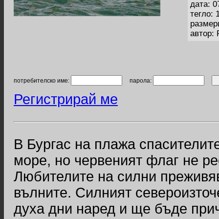
дата: 0
тегло: 
размер
автор:
потребителско име:
парола:
Регистрирай ме
В Бургас на плажа спасителит
море, но червеният флаг не ре
Любителите на силни преживяв
вълните. Силният североизточе
духа дни наред и ще бъде при