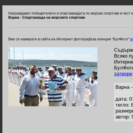
Награждават победителите в спартакиадата по морски спортове в чест 
Варна - Спартакиада на морските спортове
Вие се намирате в сайта на Интернет фотографска агенция "БулФото"
w
Съдържа
Всяко п
Интерне
БулФото
затвори
Варна 
дата: 0
тегло: 
размер
автор: