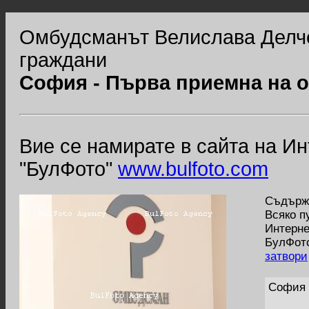
Омбудсманът Велислава Делче
граждани
София - Първа приемна на 
Вие се намирате в сайта на И
"БулФото"
www.bulfoto.com
Съдържа
Всяко п
Интерне
БулФото
затвори
София 