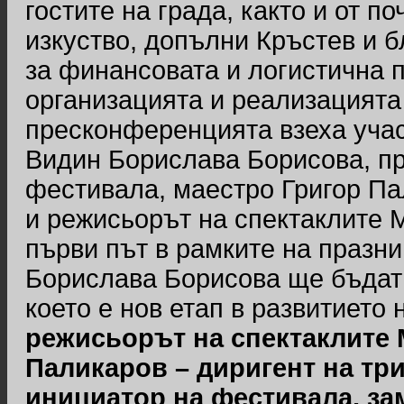
гостите на града, както и от п
изкуство, допълни Кръстев и 
за финансовата и логистична 
организацията и реализацията
пресконференцията взеха уча
Видин Борислава Борисова, пр
фестивала, маестро Григор Пал
и режисьорът на спектаклите М
първи път в рамките на празн
Борислава Борисова ще бъдат
което е нов етап в развитието
режисьорът на спектаклите
Паликаров – диригент на тр
инициатор на фестивала, за