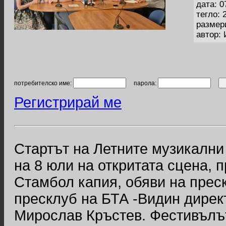
дата: 0
тегло: 
размер
автор:
потребителско име:
парола:
Регистрирай ме
Стартът на Летните музикални
на 8 юли на откритата сцена, 
Стамбол капия, обяви на пре
пресклуб на БТА -Видин дире
Мирослав Кръстев. Фестивълът