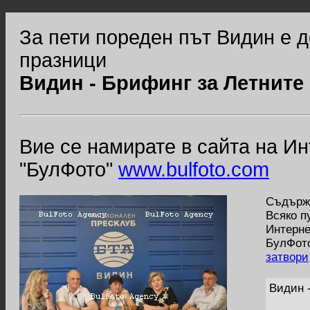
За пети пореден път Видин е 
празници
Видин - Брифинг за Летните
Вие се намирате в сайта на И
"БулФото"
www.bulfoto.com
Съдържа
Всяко п
Интерне
БулФото
затвори
Видин 