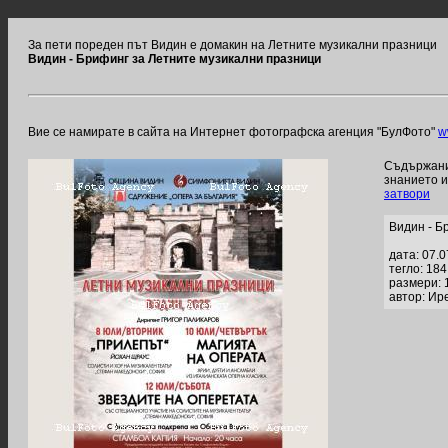
За пети пореден път Видин е домакин на Летните музикални празници
Видин - Брифинг за Летните музикални празници
Вие се намирате в сайта на Интернет фотографска агенция "БулФото"
w
Съдържание
знанието 
затвори
Видин - Б
дата: 07.
тегло: 18
размери: 
автор: Ир