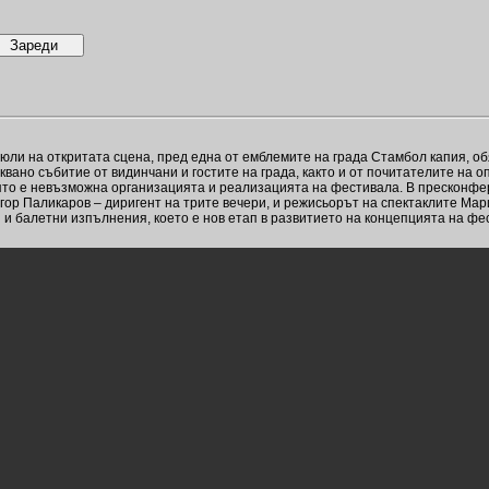
юли на откритата сцена, пред една от емблемите на града Стамбол капия, 
но събитие от видинчани и гостите на града, както и от почитателите на о
оято е невъзможна организацията и реализацията на фестивала. В пресконф
ор Паликаров – диригент на трите вечери, и режисьорът на спектаклите Мари
 балетни изпълнения, което е нов етап в развитието на концепцията на фе