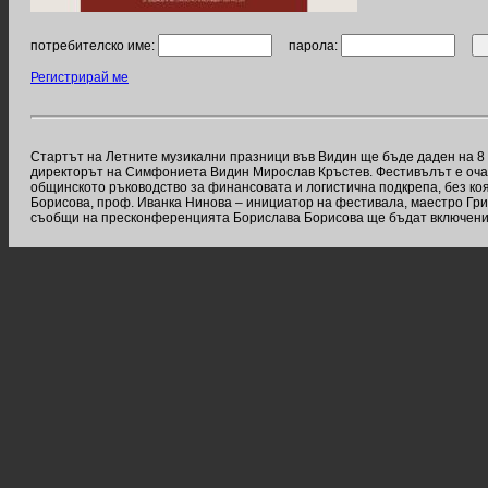
потребителско име:
парола:
Регистрирай ме
Стартът на Летните музикални празници във Видин ще бъде даден на 8 
директорът на Симфониета Видин Мирослав Кръстев. Фестивълът е очаква
общинското ръководство за финансовата и логистична подкрепа, без к
Борисова, проф. Иванка Нинова – инициатор на фестивала, маестро Григ
съобщи на пресконференцията Борислава Борисова ще бъдат включени и