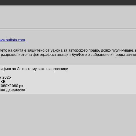
ww.bulfoto.com
то на сайта е защитено от Закона за авторското право. Всяко публикуване,
и разрешението на фотографска агенция БулФото е забранено и представля
рифинг за Летните музикални празници
07.2025
4 KB
1080X1080 px
ена Данаилова