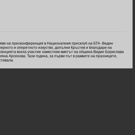
обяви на пресконференция в Националния пресклуб на БТА -Видин
перното и оперетното изкуство, допълни Кръстев и благодари на
еренцията взеха участие заместник-кметът на община Видин Борислава
яна Арсенова. Тази година, за първи път в рамките на празниците,
стивала.