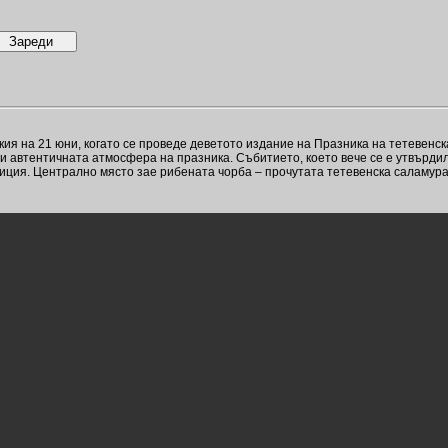
я на 21 юни, когато се проведе деветото издание на Празника на тетевенска
 и автентичната атмосфера на празника. Събитието, което вече се е утвърдил
диция. Централно място зае рибената чорба – прочутата тетевенска саламура