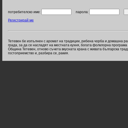
потребителско име:
парола:
Регистрирай ме
Тетевен бе изпълнен с аромат на традиции, рибена чорба и домашна раки
града, за да се насладят на местната кухня, богата фолклорна програма
Община Тетевен, отново съчета вкусната храна с живата българска тра
гостоприемство и, разбира се, ракия.