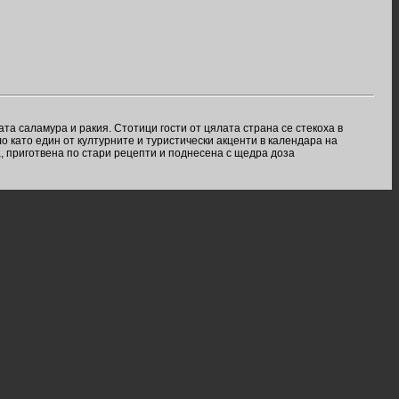
та саламура и ракия. Стотици гости от цялата страна се стекоха в
о като един от културните и туристически акценти в календара на
, приготвена по стари рецепти и поднесена с щедра доза