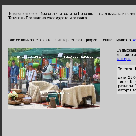
Тетевен отново събра стотици гости на Празника на саламурата и ракия
Тетевен - Празник на саламурата и ракията
Вие се намирате в сайта на Интернет фотографска агенция "БулФото"
w
Съдържание
знанието 
затвори
Тетевен -
дата: 21.
тегло: 15
размери: 
автор: Ст