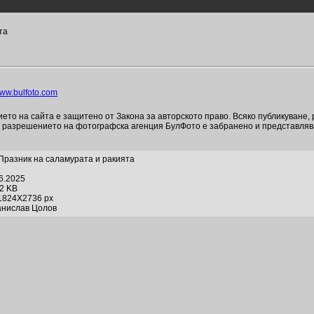
та
ww.bulfoto.com
то на сайта е защитено от Закона за авторското право. Всяко публикуване,
и разрешението на фотографска агенция БулФото е забранено и представля
 Празник на саламурата и ракията
06.2025
02 KB
1824X2736 px
анислав Цолов