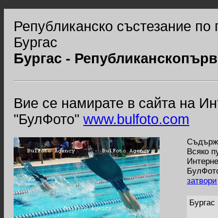
Републиканско състезание по 
Бургас
Бургас - Републиканскопър
Вие се намирате в сайта на И
"БулФото"
www.bulfoto.com
Съдържа
Всяко п
Интерне
БулФото
затвори
Бургас