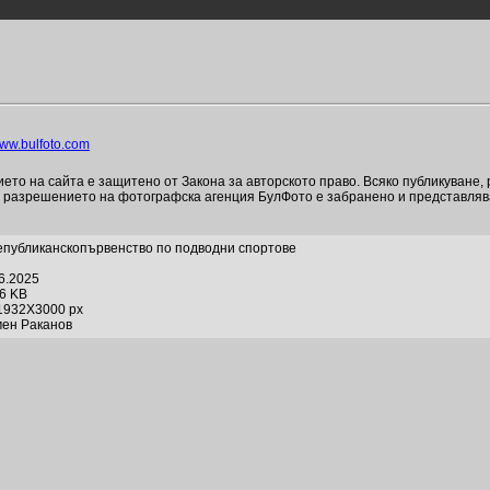
ww.bulfoto.com
то на сайта е защитено от Закона за авторското право. Всяко публикуване,
и разрешението на фотографска агенция БулФото е забранено и представля
Републиканскопървенство по подводни спортове
06.2025
06 KB
1932X3000 px
мен Раканов