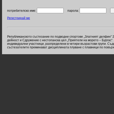
потребителско име:
парола:
Регистрирай ме
Републиканското състезание по подводни спортове „Златният делфин” 2
дейност и Сдружение с нестопанска цел „Приятели на морето – Бургас“.
индивидуални участници, разпределени в четири възрастови групи. Съд
състезателите преминават дисциплината плуване с плавници по повърх