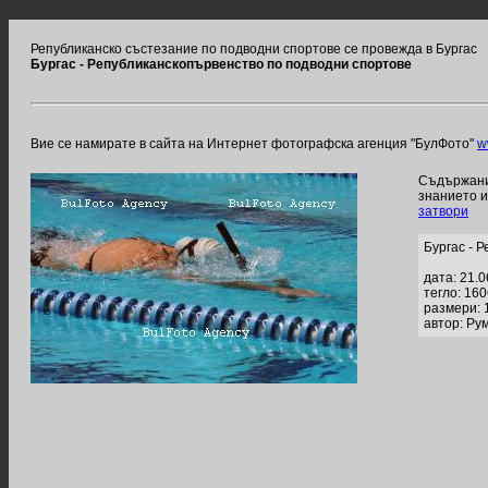
Републиканско състезание по подводни спортове се провежда в Бургас
Бургас - Републиканскопървенство по подводни спортове
Вие се намирате в сайта на Интернет фотографска агенция "БулФото"
w
Съдържание
знанието 
затвори
Бургас - 
дата: 21.
тегло: 16
размери: 
автор: Ру