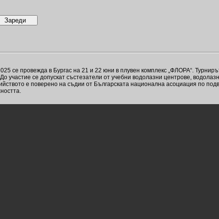
025 се провежда в Бургас на 21 и 22 юни в плувен комплекс „ФЛОРА“. Турнир
 До участие се допускат състезатели от учебни водолазни центрове, водолаз
ийството е поверено на съдии от Българската национална асоциация по подв
ността.