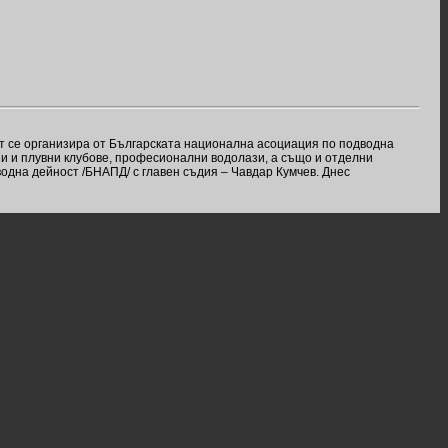
ът се организира от Българската национална асоциация по подводна
ни и плувни клубове, професионални водолази, а също и отделни
одна дейност /БНАПД/ с главен съдия – Чавдар Кумчев. Днес