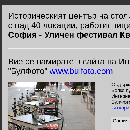
Историческият център на стол
с над 40 локации, работилници
София - Уличен фестивал К
Вие се намирате в сайта на И
"БулФото"
www.bulfoto.com
Съдържа
Всяко п
Интерне
БулФото
затвори
София 