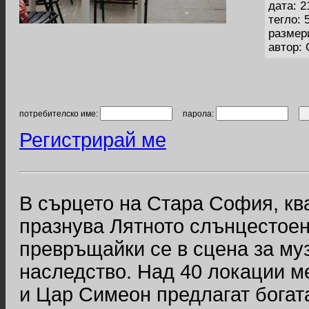
дата: 2
тегло: 
размер
автор:
потребителско име:
парола:
Регистрирай ме
В сърцето на Стара София, ква
празнува Лятното слънцестоен
превръщайки се в сцена за муз
наследство. Над 40 локации м
и Цар Симеон предлагат богат