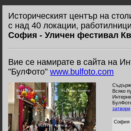
Историческият център на стол
с над 40 локации, работилници
София - Уличен фестивал К
Вие се намирате в сайта на И
"БулФото"
www.bulfoto.com
Съдържа
Всяко п
Интерне
БулФото
затвори
София 