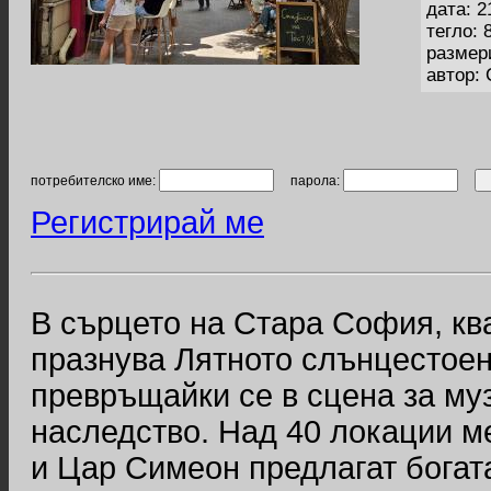
дата: 2
тегло: 
размер
автор:
потребителско име:
парола:
Регистрирай ме
В сърцето на Стара София, ква
празнува Лятното слънцестоен
превръщайки се в сцена за муз
наследство. Над 40 локации м
и Цар Симеон предлагат богат