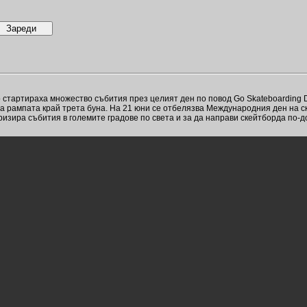
о стартираха множество събития през целият ден по повод Go Skateboarding 
т на рампата край трета буна. На 21 юни се отбелязва Международния ден на 
яризира събития в големите градове по света и за да направи скейтборда по-