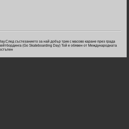
Day.След състезанието за най добър трик с масово каране през града
скейтбординга (Go Skateboarding Day) Той е обявен от Международната
достъпен