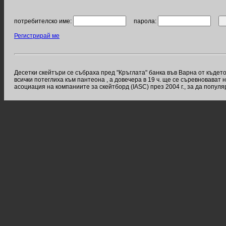
потребителско име:
парола:
Регистрирай ме
Десетки скейтъри се събраха пред "Кръглата" банка във Варна от къдет
всички потеглиха към пантеона , а довечера в 19 ч. ще се съревновава
асоциация на компаниите за скейтборд (IASC) през 2004 г., за да попул