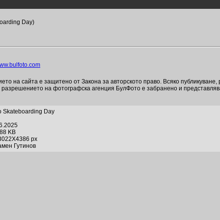
oarding Day)
ww.bulfoto.com
то на сайта е защитено от Закона за авторското право. Всяко публикуване,
и разрешението на фотографска агенция БулФото е забранено и представля
o Skateboarding Day
06.2025
088 KB
3022X4386 px
амен Гутинов