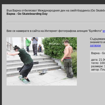
Във Варна отбелязват Международния ден на скейтбординга (Go Skateb
Варна - Go Skateboarding Day
Вие се намирате в сайта на Интернет фотографска агенция "БулФото"
w
Съдържание
знанието 
затвори
Варна - G
дата: 21.
тегло: 10
размери: 
автор: Пл