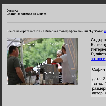
Откриха
София -фестивал на бирата
Вие се намирате в сайта на Интернет фотографска агенция "БулФото"
w
Съдържа
Всяко п
Интерне
БулФото
затвори
София 
дата: 2
тегло: 
размер
автор: