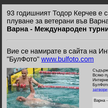
93 годишният Тодор Керчев е с
плуване за ветерани във Варн
Варна - Международен турни
Вие се намирате в сайта на И
"БулФото"
www.bulfoto.com
Съдържа
Всяко п
Интерне
БулФото
затвори
Варна 