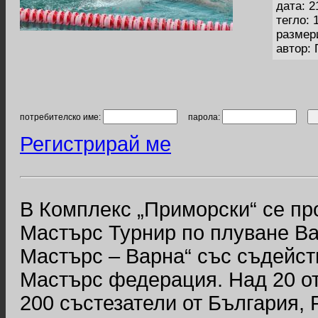
дата: 2
тегло: 
размер
автор:
потребителско име:
парола:
Регистрирай ме
В Комплекс „Приморски“ се п
Мастърс Турнир по плуване Ва
Мастърс – Варна“ със съдейст
Мастърс федерация. Над 20 от
200 състезатели от България,