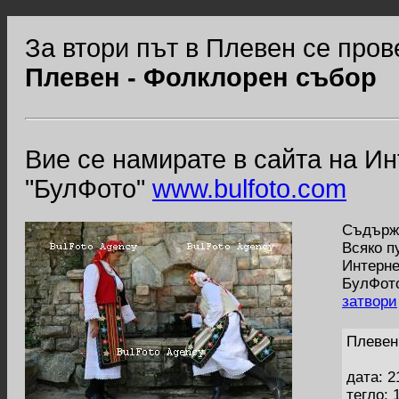
За втори път в Плевен се пр
Плевен - Фолклорен събор
Вие се намирате в сайта на И
"БулФото"
www.bulfoto.com
Съдържа
Всяко п
Интерне
БулФото
затвори
Плевен
дата: 2
тегло: 