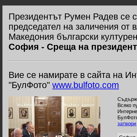
Президентът Румен Радев се с
председател на заличения от 
Македония български културен
София - Среща на президент
Вие се намирате в сайта на И
"БулФото"
www.bulfoto.com
Съдържа
Всяко п
Интерне
БулФото
затвори