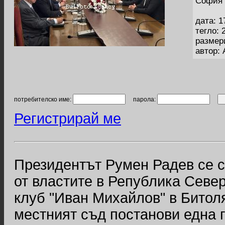
София 
дата: 1
тегло: 
размер
автор: 
потребителско име:
парола:
Регистрирай ме
Президентът Румен Радев се с
от властите в Република Севе
клуб "Иван Михайлов" в Битол
местният съд постанови една 