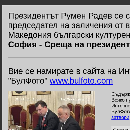
Президентът Румен Радев се с
председател на заличения от 
Македония български културен
София - Среща на президент
Вие се намирате в сайта на И
"БулФото"
www.bulfoto.com
Съдържа
Всяко п
Интерне
БулФото
затвори