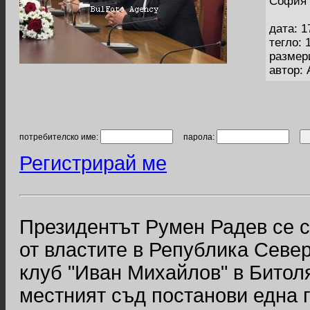
София 
дата: 1
тегло: 
размер
автор: 
потребителско име:
парола:
Регистрирай ме
Президентът Румен Радев се с
от властите в Република Севе
клуб "Иван Михайлов" в Битол
местният съд постанови една 