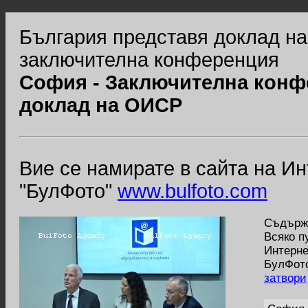
България представя доклад н
заключителна конференция
София - Заключителна конф
доклад на ОИСР
Вие се намирате в сайта на И
"БулФото"
www.bulfoto.com
Съдържа
Всяко п
Интерне
БулФото
затвори