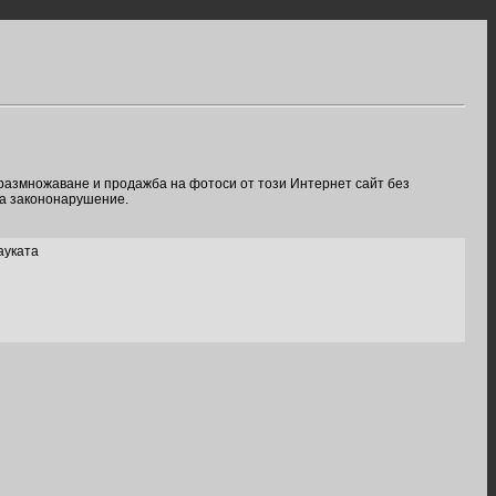
 размножаване и продажба на фотоси от този Интернет сайт без
ва закононарушение.
ауката