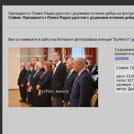
Президентът Румен Радев удостои с държавни отличия дейци на култура
София- Президентът Румен Радев удостои с държавни отличия дейци
Вие се намирате в сайта на Интернет фотографска агенция "БулФото"
w
Съдържание
знанието 
затвори
София- Пр
дата: 23.
тегло: 92
размери: 
автор: Др