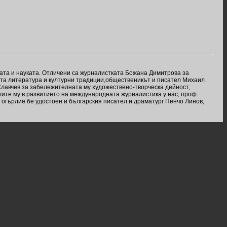
рата и науката. Отличени са журналистката Божана Димитрова за
ата литература и културни традиции,общественикът и писател Михаил
Славчев за забележителната му художествено-творческа дейност,
гите му в развитието на международната журналистика у нас, проф.
- огърлие бе удостоен и българския писател и драматург Пенчо Линов,