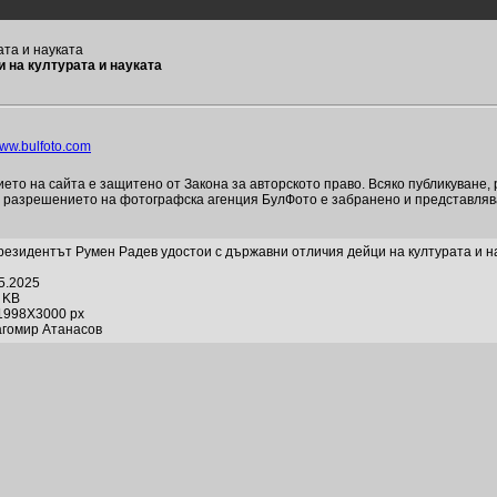
та и науката
 на културата и науката
ww.bulfoto.com
то на сайта е защитено от Закона за авторското право. Всяко публикуване,
и разрешението на фотографска агенция БулФото е забранено и представля
езидентът Румен Радев удостои с държавни отличия дейци на културата и н
05.2025
7 KB
1998X3000 px
агомир Атанасов