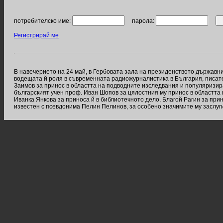
потребителско име:
парола:
Регистрирай ме
В навечерието на 24 май, в Гербовата зала на президенството държавни
водещата й роля в съвременната радиожурналистика в България, писате
Заимов за принос в областта на подводните изследвания и популяризир
българският учен проф. Иван Шопов за цялостния му принос в областта
Иванка Янкова за приноса й в библиотечното дело, Благой Рагин за прин
известен с псевдонима Пелин Пелинов, за особено значимите му заслуги 