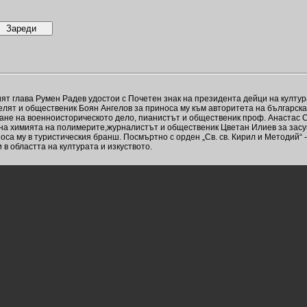
ят глава Румен Радев удостои с Почетен знак на президента дейци на култу
лят и общественик Боян Ангелов за приноса му към авторитета на българск
ане на военноисторическото дело, пианистът и общественик проф. Анастас 
 на химията на полимерите,журналистът и общественик Цветан Илиев за засу
оса му в туристическия бранш. Посмъртно с орден „Св. св. Кирил и Методий“ 
в областта на културата и изкуството.