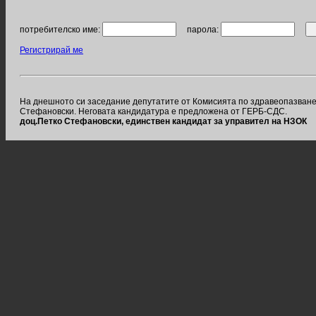
потребителско име:
парола:
Регистрирай ме
На днешното си заседание депутатите от Комисията по здравеопазване
Стефановски. Неговата кандидатура е предложена от ГЕРБ-СДС.
доц.Петко Стефановски, единствен кандидат за управител на НЗОК