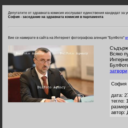
Депутатите от здравната комисия изслушват единствения кандидат за 
София - заседание на здравната комисия в парламента
Вие се намирате в сайта на Интернет фотографска агенция "БулФото"
w
Съдържа
Всяко п
Интерне
БулФото
затвори
София 
дата: 2
тегло: 
размер
автор: