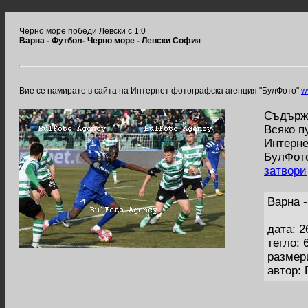
Черно море победи Левски с 1:0
Варна - Футбол- Черно море - Левски София
Вие се намирате в сайта на Интернет фотографска агенция "БулФото"
w
Съдържа
Всяко п
Интерне
БулФото
затвори
Варна 
дата: 2
тегло: 
размер
автор: