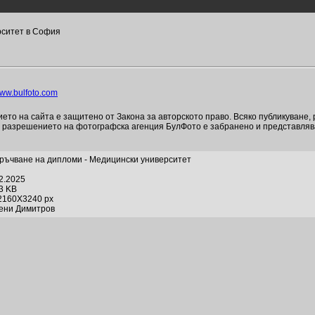
рситет в София
ww.bulfoto.com
то на сайта е защитено от Закона за авторското право. Всяко публикуване,
и разрешението на фотографска агенция БулФото е забранено и представля
ръчване на дипломи - Медицински университет
02.2025
83 KB
2160X3240 px
гени Димитров