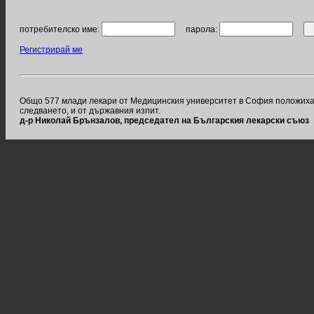
потребителско име:
парола:
Регистрирай ме
Общо 577 млади лекари от Медицинския университет в София положиха Хи
следването, и от държавния изпит.
д-р Николай Брънзалов, председател на Българския лекарски съюз