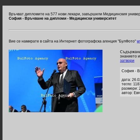
Връчват дипломите на 577 нови лекари, завършили Медицинския униве
София - Връчване на дипломи - Медицински университет
Вие се намирате в сайта на Интернет фотографска агенция "БулФото"
w
Съдържание
знанието 
затвори
София - В
дата: 26.
тегло: 11
размери: 
автор: Ев