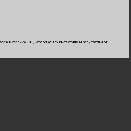
ичен успех са 131, като 59 от тях имат отлични резултати и от