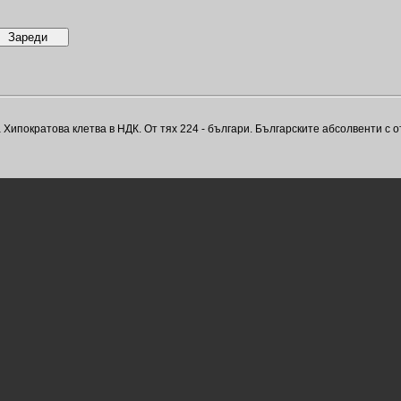
пократова клетва в НДК. От тях 224 - българи. Българските абсолвенти с отл