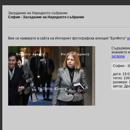
Заседание на Народното събрание
София - Заседание на Народното събрание
Вие се намирате в сайта на Интернет фотографска агенция "БулФото"
w
Съдържание
знанието 
затвори
София - З
дата: 19.
тегло: 10
размери: 
автор: Др