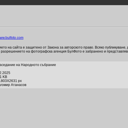
ww.bulfoto.com
то на сайта е защитено от Закона за авторското право. Всяко публикуване,
и разрешението на фотографска агенция БулФото е забранено и представля
аседание на Народното събрание
02.2025
91 KB
1803X2631 px
агомир Атанасов