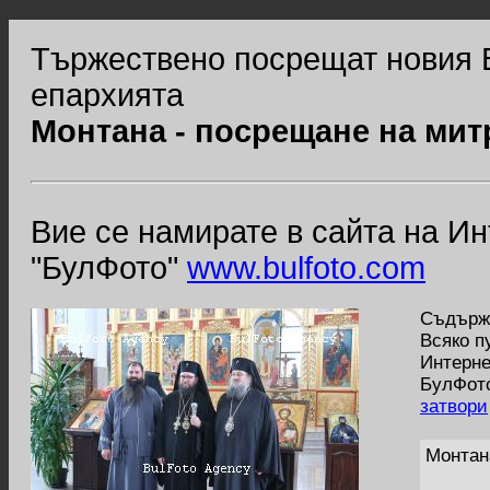
Тържествено посрещат новия 
епархията
Монтана - посрещане на ми
Вие се намирате в сайта на И
"БулФото"
www.bulfoto.com
Съдържа
Всяко п
Интерне
БулФото
затвори
Монтан