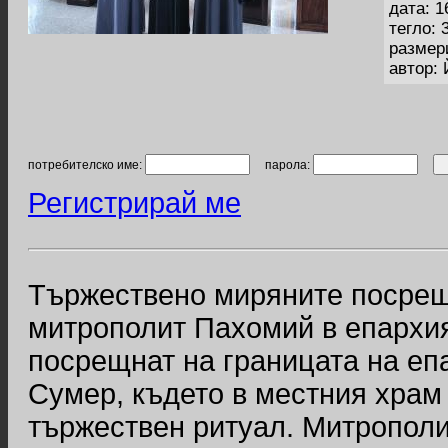
дата: 1
тегло: 
размер
автор:
потребителско име:
парола:
Регистрирай ме
Тържествено миряните посрещ
митрополит Пахомий в епархия
посрещнат на границата на еп
Сумер, където в местния храм 
тържествен ритуал. Митрополи