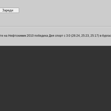
на Нефтохимик 2010 победиха Дея спорт с 3:0 (26:24, 25:23, 25:17) в бургаск