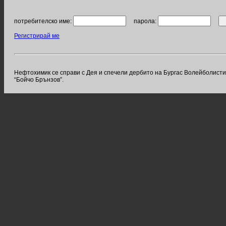
потребителско име:
парола:
Регистрирай ме
Нефтохимик се справи с Дея и спечели дербито на Бургас Волейболистите 
“Бойчо Брънзов”.