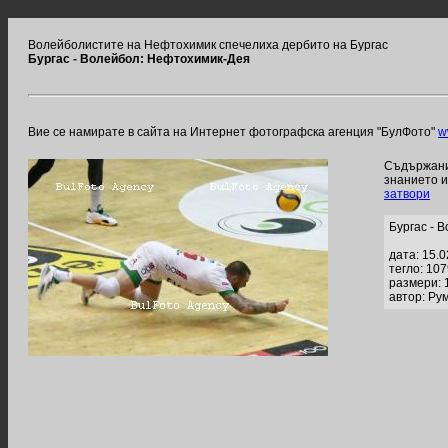
Волейболистите на Нефтохимик спечелиха дербито на Бургас
Бургас - Волейбол: Нефтохимик-Дея
Вие се намирате в сайта на Интернет фотографска агенция "БулФото"
w
Съдържание
знанието 
затвори
Бургас - 
дата: 15.
тегло: 10
размери: 
автор: Ру