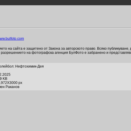
ww.bulfoto.com
то на сайта е защитено от Закона за авторското право. Всяко публикуване,
и разрешението на фотографска агенция БулФото е забранено и представля
Волейбол: Нефтохимик-Дея
02.2025
79 KB
1972X3000 px
мен Раканов