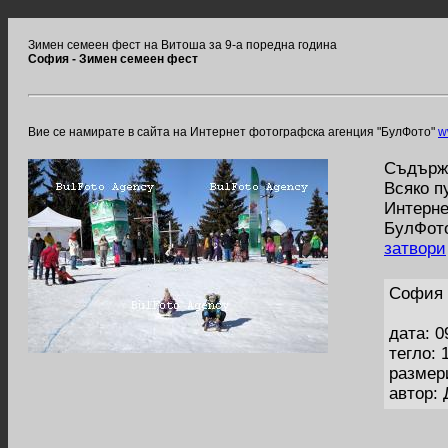
Зимен семеен фест на Витоша за 9-а поредна година
София - Зимен семеен фест
Вие се намирате в сайта на Интернет фотографска агенция "БулФото"
w
Съдържа
Всяко п
Интерне
БулФото
затвори
София 
дата: 0
тегло: 
размер
автор: