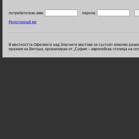
потребителско име:
парола:
Регистрирай ме
В местността Офелиите над Златните мостове се състоят няколко развл
празник на Витоша, организиран от „София – европейска столица на спо