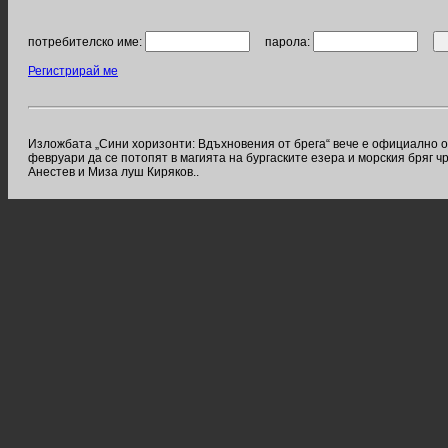
потребителско име:
парола:
Регистрирай ме
Изложбата „Сини хоризонти: Вдъхновения от брега“ вече е официално о
февруари да се потопят в магията на бургаските езера и морския бряг
Анестев и Миза луш Киряков..