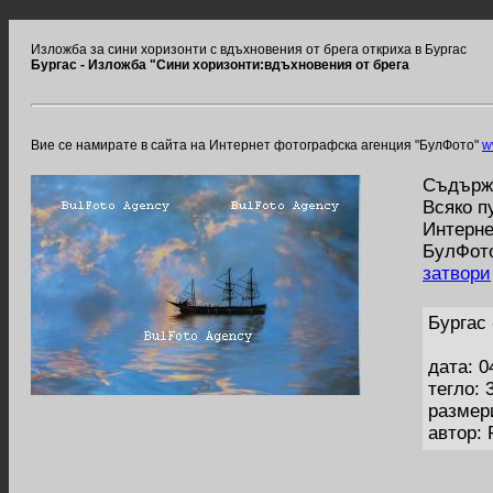
Изложба за сини хоризонти с вдъхновения от брега откриха в Бургас
Бургас - Изложба "Сини хоризонти:вдъхновения от брега
Вие се намирате в сайта на Интернет фотографска агенция "БулФото"
w
Съдържа
Всяко п
Интерне
БулФото
затвори
Бургас
дата: 0
тегло: 
размер
автор: