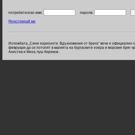
потребителско име:
парола:
Регистрирай ме
Изложбата „Сини хоризонти: Вдъхновения от брега“ вече е официално о
февруари да се потопят в магията на бургаските езера и морския бряг
Анестев и Миза луш Киряков..