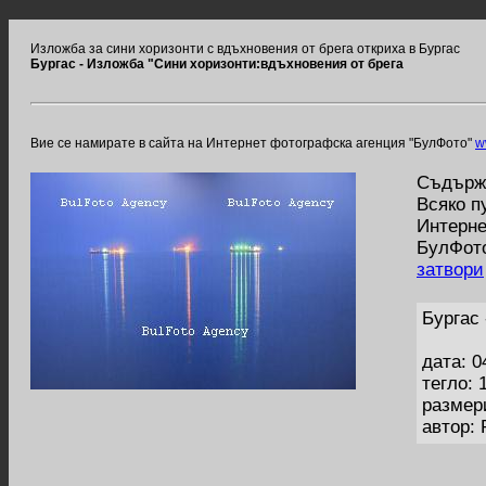
Изложба за сини хоризонти с вдъхновения от брега откриха в Бургас
Бургас - Изложба "Сини хоризонти:вдъхновения от брега
Вие се намирате в сайта на Интернет фотографска агенция "БулФото"
w
Съдържа
Всяко п
Интерне
БулФото
затвори
Бургас
дата: 0
тегло: 
размер
автор: