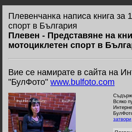
Плевенчанка написа книга за 
спорт в България
Плевен - Представяне на кни
мотоциклетен спорт в Бълга
Вие се намирате в сайта на И
"БулФото"
www.bulfoto.com
Съдържа
Всяко п
Интерне
БулФото
затвори