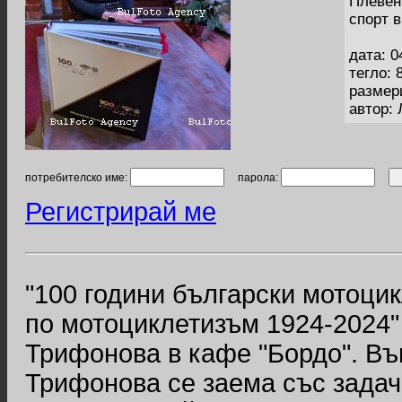
Плевен
спорт 
дата: 0
тегло: 
размер
автор:
потребителско име:
парола:
Регистрирай ме
"100 години български мотоци
по мотоциклетизъм 1924-2024"
Трифонова в кафе "Бордо". Въ
Трифонова се заема със задач