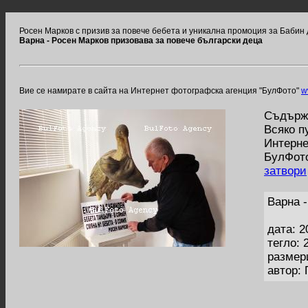
Росен Марков с призив за повече бебета и уникална промоция за Бабин 
Варна - Росен Марков призовава за повече български деца
Вие се намирате в сайта на Интернет фотографска агенция "БулФото"
w
Съдържа
Всяко п
Интерне
БулФото
затвори
Варна 
дата: 2
тегло: 
размер
автор: