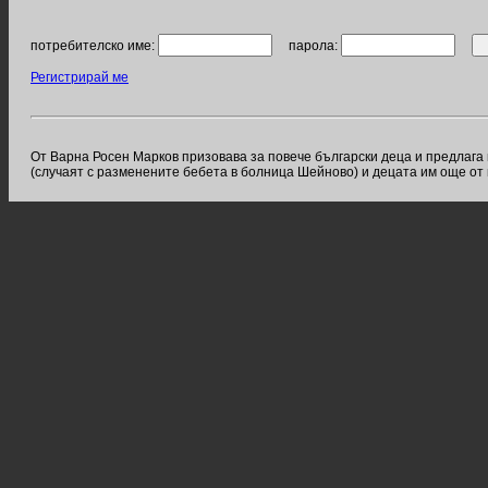
потребителско име:
парола:
Регистрирай ме
От Варна Росен Марков призовава за повече български деца и предлага 
(случаят с разменените бебета в болница Шейново) и децата им още от п