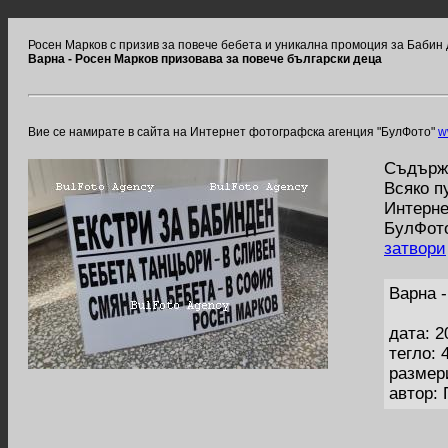
Росен Марков с призив за повече бебета и уникална промоция за Бабин 
Варна - Росен Марков призовава за повече български деца
Вие се намирате в сайта на Интернет фотографска агенция "БулФото"
w
Съдържа
Всяко п
Интерне
БулФото
затвори
Варна 
дата: 2
тегло: 
размер
автор: