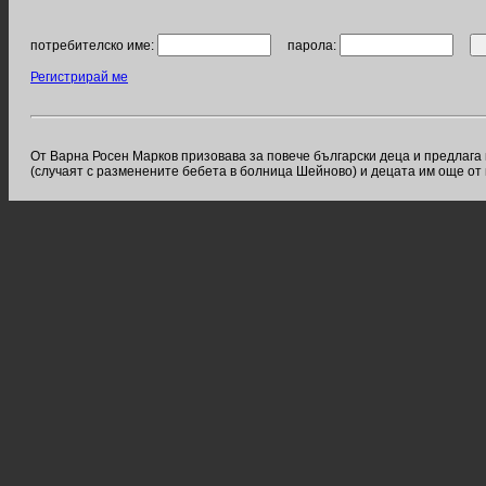
потребителско име:
парола:
Регистрирай ме
От Варна Росен Марков призовава за повече български деца и предлага 
(случаят с разменените бебета в болница Шейново) и децата им още от п