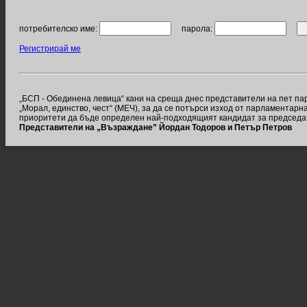
потребителско име:
парола:
Регистрирай ме
„БСП - Обединена левица“ кани на среща днес представители на пет пар
„Морал, единство, чест“ (МЕЧ), за да се потърси изход от парламентар
приоритети да бъде определен най-подходящият кандидат за председа
Представители на „Възраждане” Йордан Тодоров и Петър Петров