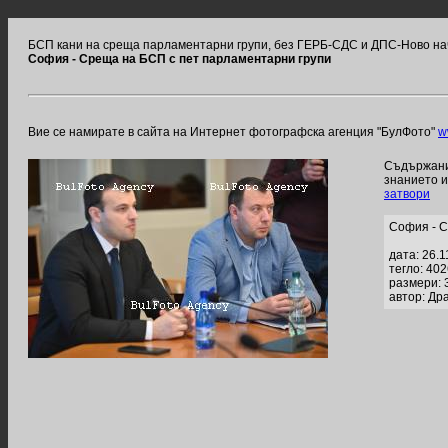
БСП кани на среща парламентарни групи, без ГЕРБ-СДС и ДПС-Ново н
София - Среща на БСП с пет парламентарни групи
Вие се намирате в сайта на Интернет фотографска агенция "БулФото"
w
Съдържание
знанието 
затвори
София - С
дата: 26.1
тегло: 40
размери: 
автор: Др