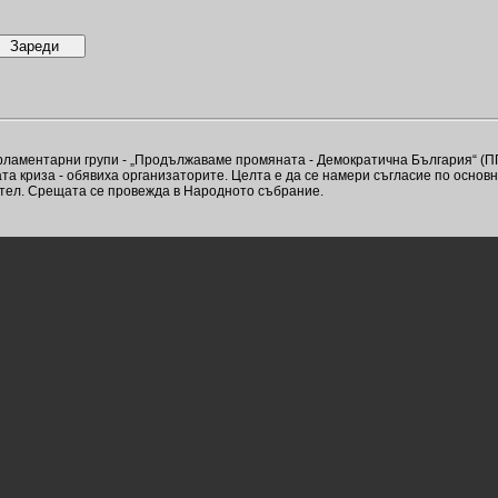
ламентарни групи - „Продължаваме промяната - Демократична България“ (ПП-Д
ната криза - обявиха организаторите. Целта е да се намери съгласие по осно
тел. Срещата се провежда в Народното събрание.